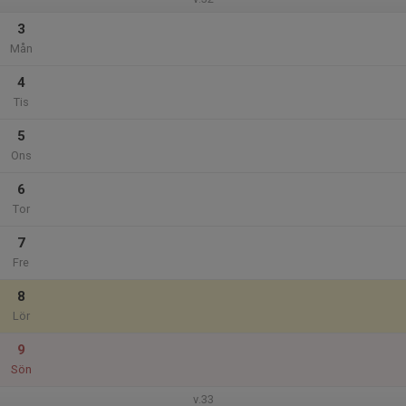
3
Mån
4
Tis
5
Ons
6
Tor
7
Fre
8
Lör
9
Sön
v.33