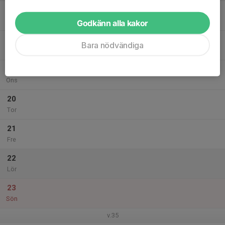
17
Mån
Godkänn alla kakor
18
Bara nödvändiga
Tis
19
Ons
20
Tor
21
Fre
22
Lör
23
Sön
v.35