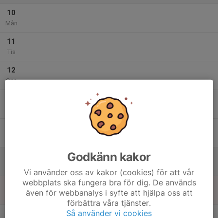
10
Mån
11
Tis
12
Ons
13
Tor
14
Fre
Godkänn kakor
15
Lör
Vi använder oss av kakor (cookies) för att vår
webbplats ska fungera bra för dig. De används
16
även för webbanalys i syfte att hjälpa oss att
Sön
förbättra våra tjänster.
v.34
Så använder vi cookies