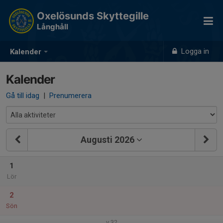
Oxelösunds Skyttegille
Långhåll
Logga in
Kalender
Kalender
Gå till idag
|
Prenumerera
Augusti 2026
1
Lör
2
Sön
v.32