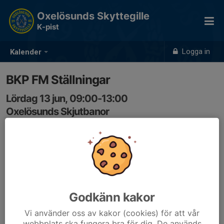
Oxelösunds Skyttegille
K-pist
Logga in
Kalender
BKP FM Ställningar
Lördag 13 jun, 09:00-13:00
Oxelösunds Skjutbanor
Samling: 09:00
Godkänn kakor
Vi använder oss av kakor (cookies) för att vår
webbplats ska fungera bra för dig. De används