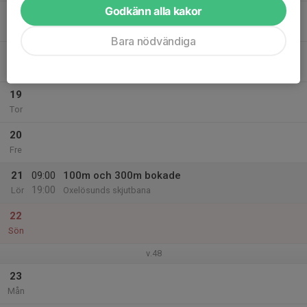
Godkänn alla kakor
17
Tis
Bara nödvändiga
18
Ons
19
Tor
20
Fre
21
09:00
100m och 300m bokade
19:00
Lör
Oxelösunds skjutbana
22
Sön
v.48
23
Mån