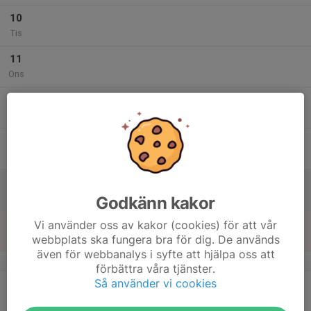
10
Tis
11
Ons
12
Tor
13
Fre
14
Lör
Godkänn kakor
15
Vi använder oss av kakor (cookies) för att vår
webbplats ska fungera bra för dig. De används
Sön
även för webbanalys i syfte att hjälpa oss att
v.47
förbättra våra tjänster.
Så använder vi cookies
16
Mån