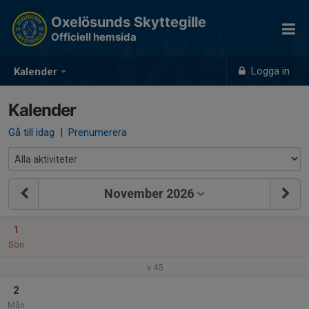
Oxelösunds Skyttegille
Officiell hemsida
Logga in
Kalender
Kalender
Gå till idag
|
Prenumerera
November 2026
1
Sön
v.45
2
Mån