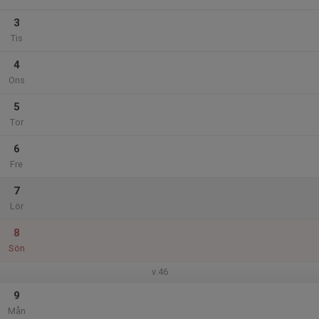
3
Tis
4
Ons
5
Tor
6
Fre
7
Lör
8
Sön
v.46
9
Mån